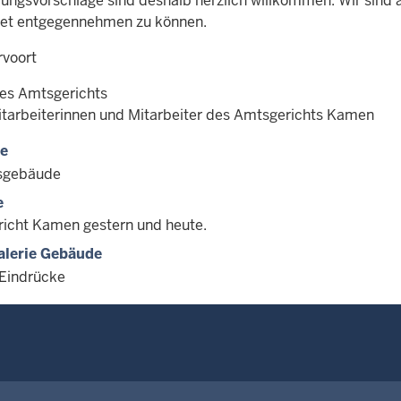
ungsvorschläge sind deshalb herzlich willkommen. Wir sind al
net entgegennehmen zu können.
rvoort
des Amtsgerichts
itarbeiterinnen und Mitarbeiter des Amtsgerichts Kamen
e
sgebäude
e
icht Kamen gestern und heute.
alerie Gebäude
 Eindrücke