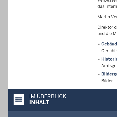
Verbesser
das Inter
Martin Ve
Direktor 
und die M
Gebäud
Gericht
Histori
Amtsger
Bilderg
Bilder -
IM ÜBERBLICK
Justiz-Portal im Überblick:
INHALT